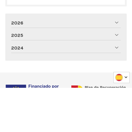
2026
2025
2024
Financiado por la Unión Europea - NextGenerationEU. Sin
embargo, los puntos de vista y las opiniones expresadas son
únicamente los del autor o autores y no reflejan
necesariamente los de la Unión Europea o la Comisión Europea.
Ni la Unión Europea ni la Comisión Europea pueden ser