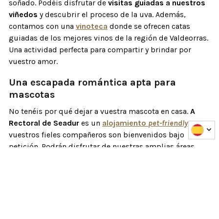
soñado. Podéis disfrutar de
visitas guiadas a nuestros
viñedos
y descubrir el proceso de la uva. Además,
contamos con una
vinoteca
donde se ofrecen catas
guiadas de los mejores vinos de la región de Valdeorras.
Una actividad perfecta para compartir y brindar por
vuestro amor.
Una escapada romántica apta para
mascotas
No tenéis por qué dejar a vuestra mascota en casa.
A
Rectoral de Seadur
es un
alojamiento
pet-friendly
, y
vuestros fieles compañeros son bienvenidos bajo
petición. Podrán disfrutar de nuestras amplias áreas
verdes y jardines mientras vosotros os relajáis. Así,
podréis compartir vuestros momentos especiales y
crear recuerdos junto a todos vuestros seres queridos
en este ambiente acogedor y tranquilo.
Reservad vuestra habitación con