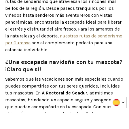
rutas de senderismo que atraviesan los rincones más
bellos de la región. Desde paseos tranquilos por los
viñedos hasta senderos más aventureros con vistas
panorámicas, encontrarás la escapada ideal para liberar
el estrés y disfrutar del aire fresco. Para los amantes de
la naturaleza y el deporte,
nuestras rutas de senderismo
por Ourense
son el complemento perfecto para una
estancia inolvidable.
¿Una escapada navideña con tu mascota?
¡Claro que sí!
Sabemos que las vacaciones son más especiales cuando
puedes compartirlas con tus seres queridos, incluidas
tus mascotas. En
A Rectoral de Seadur
, admitimos
mascotas, brindando un espacio seguro y acogedor para
que puedan acompañarte en tu escapada. Con nuestra
ubicación en un entorno rodeado de viñedos y
naturaleza, disfrutar de largos paseos con tus amigos
peludos hará la experiencia todavía más especial.