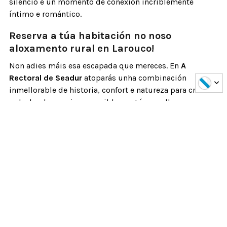
silencio é un momento de conexión incriblemente
íntimo e romántico.
Reserva a túa habitación no noso
aloxamento rural en Larouco!
Non adies máis esa escapada que mereces. En
A
Rectoral de Seadur
atoparás unha combinación
inmellorable de historia, confort e natureza para crear
unha lembranza inesquecible coa túa parella.
Consulta a nosa dispoñibilidade
e escolle a data para a
túa
escapada romántica na comarca de Valdeorras.
E
lembra, podes traer o teu querido
amigo peludo
!
Agardamos verte!