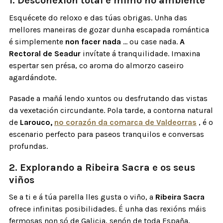
1. Desconexión total e mimo no ambiente
Esquécete do reloxo e das túas obrigas. Unha das
mellores maneiras de gozar dunha escapada romántica
é simplemente
non facer nada
... ou case nada.
A
Rectoral de Seadur
invítate á tranquilidade. Imaxina
espertar sen présa, co aroma do almorzo caseiro
agardándote.
Pasade a mañá lendo xuntos ou desfrutando das vistas
da vexetación circundante. Pola tarde, a contorna natural
de
Larouco,
no corazón da comarca de Valdeorras
, é o
escenario perfecto para paseos tranquilos e conversas
profundas.
2. Explorando a Ribeira Sacra e os seus
viños
Se a ti e á túa parella lles gusta o viño, a
Ribeira Sacra
ofrece infinitas posibilidades. É unha das rexións máis
fermosas non só de Galicia, senón de toda España,