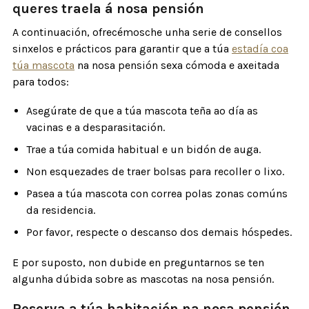
queres traela á nosa pensión
A continuación, ofrecémosche unha serie de consellos
sinxelos e prácticos para garantir que a túa
estadía coa
túa mascota
na nosa pensión sexa cómoda e axeitada
para todos:
Asegúrate de que a túa mascota teña ao día as
vacinas e a desparasitación.
Trae a túa comida habitual e un bidón de auga.
Non esquezades de traer bolsas para recoller o lixo.
Pasea a túa mascota con correa polas zonas comúns
da residencia.
Por favor, respecte o descanso dos demais hóspedes.
E por suposto, non dubide en preguntarnos se ten
algunha dúbida sobre as mascotas na nosa pensión.
Reserva a túa habitación na nosa pensión