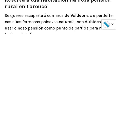
rural en Larouco
Se queres escaparte á comarca
de Valdeorras
e perderte
nas súas fermosas paisaxes naturais, non dubides en
usar o noso pensión como punto de partida para moitos
lugares de interese.
Lembra que a dispoñibilidade é limitada nalgúns
horarios, polo que recomendámosche
reservar
a túa
habitación canto antes para garantir a túa estadía e a do
teu amigo peludo. Esperamos verte pronto na
Rectoral
de Seadur
!
Noticias relacionadas
1
22
Xul
Xan